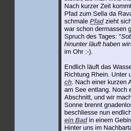
Nach kurzer Zeit kommt
Pfad zum Sella da Rava
schmale
Pfad
zieht sic
war schon dermassen ge
Spruch des Tages: "
Sob
hinunter läuft haben wir
im Ohr :-).
Endlich läuft das Wasse
Richtung Rhein. Unter u
ch
. Nach einer kurzen 
am See entlang. Noch e
Abschnitt, und wir mac
Sonne brennt gnadenlos
beschliesse nun endlic
ein Bad
in einem Gebi
Hinter uns im Nachbarta