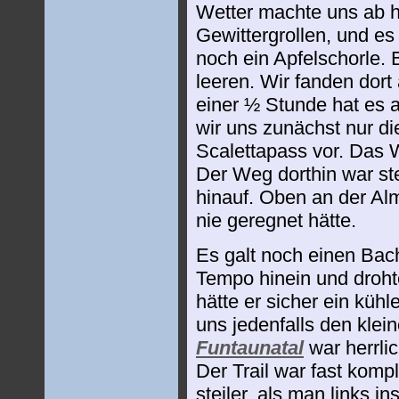
Wetter machte uns ab h
Gewittergrollen, und es
noch ein Apfelschorle. 
leeren. Wir fanden dor
einer ½ Stunde hat es 
wir uns zunächst nur 
Scalettapass vor. Das W
Der Weg dorthin war st
hinauf. Oben an der Al
nie geregnet hätte.
Es galt noch einen Bac
Tempo hinein und droht
hätte er sicher ein kü
uns jedenfalls den kl
Funtaunatal
war herrlic
Der Trail war fast komp
steiler, als man links i