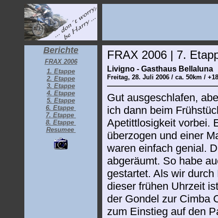
Berichte
FRAX 2006 | 7. Etap
FRAX 2006
Livigno - Gasthaus Bellaluna
1. Etappe
Freitag, 28. Juli 2006 / ca. 50km / 
2. Etappe
3. Etappe
4. Etappe
Gut ausgeschlafen, abe
5. Etappe
6. Etappe
ich dann beim Frühstüc
7. Etappe
Apetittlosigkeit vorbei.
8. Etappe
Resumee
überzogen und einer Ma
waren einfach genial. D
abgeräumt. So habe auc
gestartet. Als wir durch 
dieser frühen Uhrzeit is
der Gondel zur Cimba Ca
zum Einstieg auf den Pa