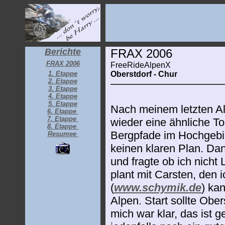
Berichte
FRAX 2006
FRAX 2006
FreeRideAlpenX
1. Etappe
Oberstdorf - Chur
2. Etappe
3. Etappe
4. Etappe
5. Etappe
Nach meinem letzten Alp
6. Etappe
7. Etappe
wieder eine ähnliche T
8. Etappe
Bergpfade im Hochgebirg
Resumee
keinen klaren Plan. D
und fragte ob ich nicht 
plant mit Carsten, den
(
www.schymik.de
) ka
Alpen. Start sollte Ober
mich war klar, das ist 