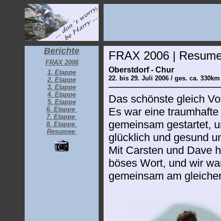
Berichte
FRAX 2006 | Resum
FRAX 2006
Oberstdorf - Chur
1. Etappe
22. bis 29. Juli 2006 / ges. ca. 330
2. Etappe
3. Etappe
4. Etappe
Das schönste gleich V
5. Etappe
6. Etappe
Es war eine traumhafte
7. Etappe
gemeinsam gestartet, u
8. Etappe
Resumee
glücklich und gesund u
Mit Carsten und Dave ha
böses Wort, und wir wa
gemeinsam am gleichen