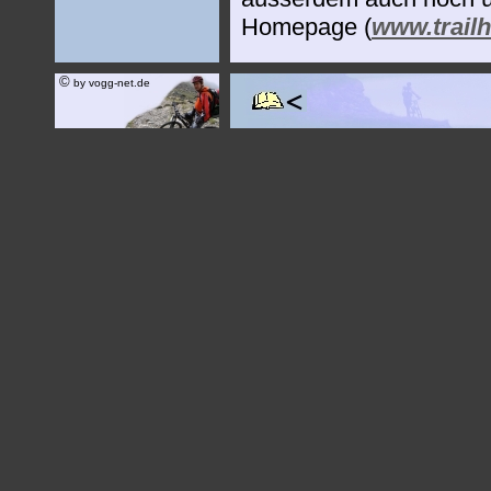
Homepage (
www.trailh
©
by vogg-net.de