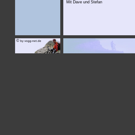
Mit Dave und Stefan
©
by vogg-net.de