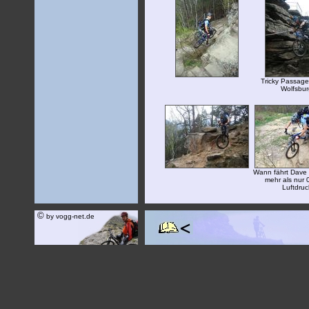
Tricky Passage
Wolfsbur
Wann fährt Dave 
mehr als nur 
Luftdruc
©
by vogg-net.de