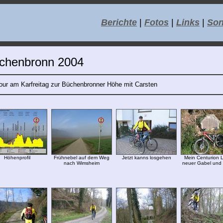
Berichte
|
Fotos
|
Links
|
Son
chenbronn 2004
tour am Karfreitag zur Büchenbronner Höhe mit Carsten
Höhenprofil
Frühnebel auf dem Weg
Jetzt kanns losgehen
Mein Centurion 
nach Wimsheim
neuer Gabel und