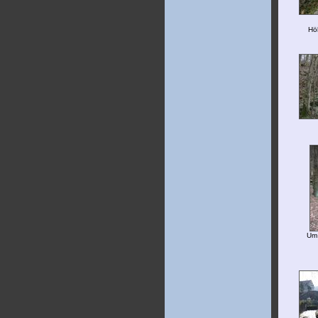
Hö
Um 