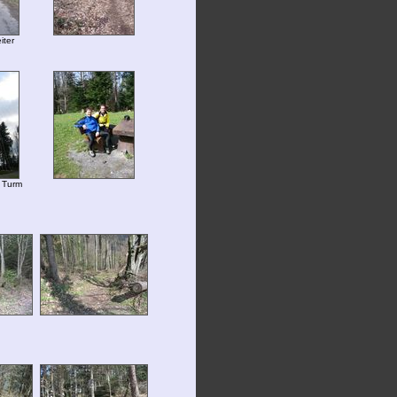
iter
 Turm