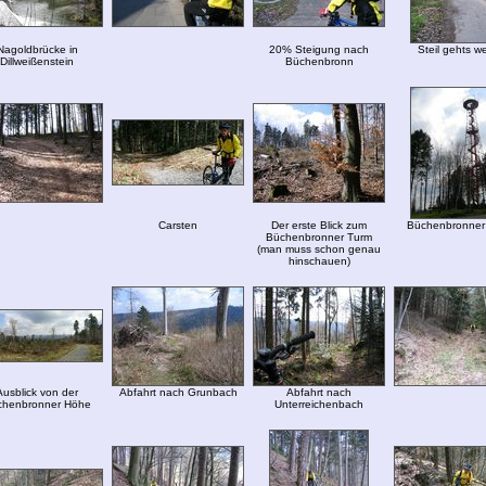
Nagoldbrücke in
20% Steigung nach
Steil gehts we
Dillweißenstein
Büchenbronn
Carsten
Der erste Blick zum
Büchenbronner
Büchenbronner Turm
(man muss schon genau
hinschauen)
Ausblick von der
Abfahrt nach Grunbach
Abfahrt nach
chenbronner Höhe
Unterreichenbach