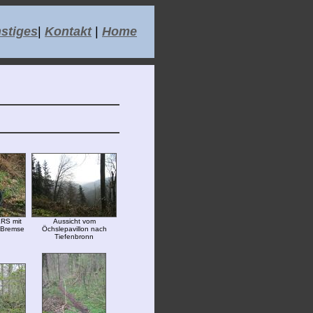
stiges
|
Kontakt
|
Home
LRS mit
Aussicht vom
 Bremse
Öchslepavillon nach
Tiefenbronn