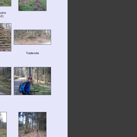
Ruine
S2)
Trailende