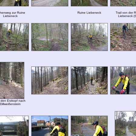
henweg zur Ruine
Ruine Liebeneck
Trail von der 
Liebeneck
Liebeneck (
den Erzkopf nach
Dillweißenstein