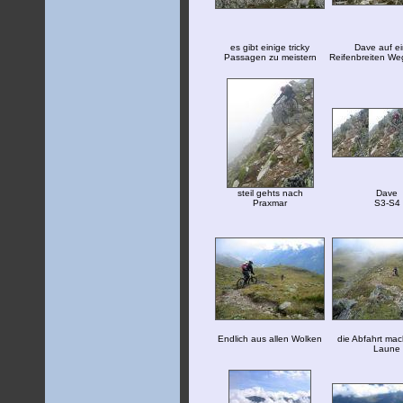
es gibt einige tricky
Dave auf e
Passagen zu meistern
Reifenbreiten We
steil gehts nach
Dave
Praxmar
S3-S4
Endlich aus allen Wolken
die Abfahrt mach
Laune