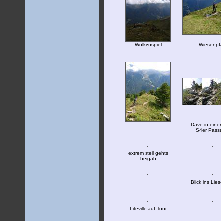
Wolkenspiel
Wiesenpf
Dave in einer 
S4er Pass
extrem steil gehts
bergab
Blick ins Lies
Liteville auf Tour