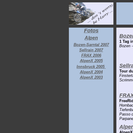
Fotos
Bozen
Alpen
1 Tag i
Bozen-Sarntal 2007
Bozen --
Sellrain 2007
FRAX 2006
AlpenX 2005
Sellr
Innsbruck 2005
Tour du
AlpenX 2004
Finstert
AlpenX 2003
Scrimm
FRAX
FreeRi
Hornbach
Tiefenba
Passo d
Parpane
Alpe
AlpenX 