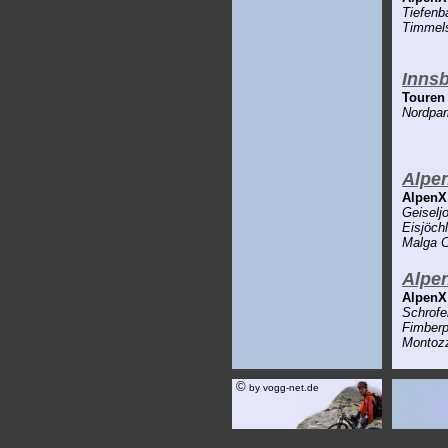
Tiefenba
Timmel
Inns
Touren 
Nordpark
Alpe
AlpenX
Geiseljo
Eisjöchl
Malga C
Alpe
AlpenX
Schrofen
Fimberpa
Montozz
©
by vogg-net.de