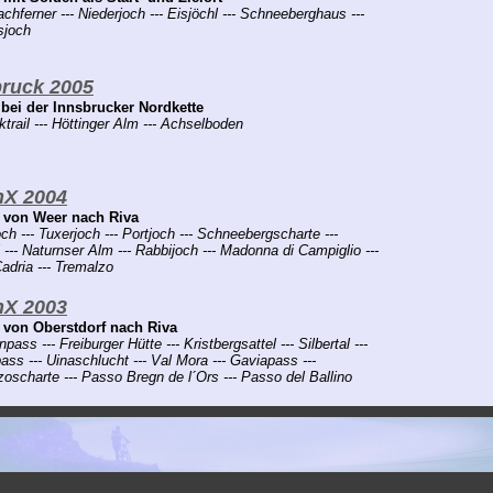
chferner --- Niederjoch --- Eisjöchl --- Schneeberghaus ---
sjoch
bruck 2005
bei der Innsbrucker Nordkette
trail --- Höttinger Alm --- Achselboden
nX 2004
 von Weer nach Riva
ch --- Tuxerjoch --- Portjoch --- Schneebergscharte ---
 --- Naturnser Alm --- Rabbijoch --- Madonna di Campiglio ---
adria --- Tremalzo
nX 2003
 von Oberstdorf nach Riva
pass --- Freiburger Hütte --- Kristbergsattel --- Silbertal ---
ss --- Uinaschlucht --- Val Mora --- Gaviapass ---
oscharte --- Passo Bregn de l´Ors --- Passo del Ballino